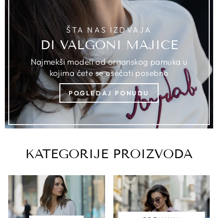
ŠTA NAS IZDVAJA
DI VALGONI MAJICE
Najmekši modeli od organskog pamuka u
kojima ćete se osećati posebno
POGLEDAJ PONUDU
KATEGORIJE PROIZVODA