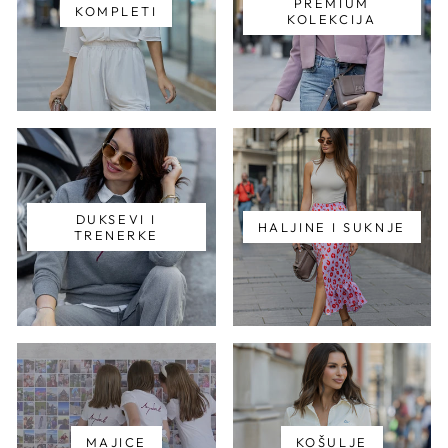
PREMIUM
KOMPLETI
KOLEKCIJA
DUKSEVI I
HALJINE I SUKNJE
TRENERKE
MAJICE
KOŠULJE