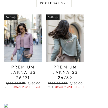
POGLEDAJ SVE
Sniženje
Sniženje
PREMIUM
PREMIUM
JAKNA SS
JAKNA SS
26/91
26/89
Regularna
Snižena
Regularna
Snižena
7,900.00 RSD
5,680.00
7,900.00 RSD
5,680.00
cena
cena
cena
cena
RSD
Uštedi
2,220.00 RSD
RSD
Uštedi
2,220.00 RSD