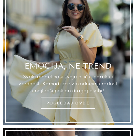
EMOCIJA, NE TREND
Svaki model nosi svoju priču, poruku i
vrednost. Komadi za svakodnevnu radost
i najlepši poklon dragoj osobi!
POGLEDAJ OVDE