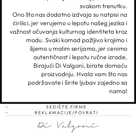
svakom trenutku.
Ono što nas dodatno izdvaja su natpisi na
ćirilici, jer verujemo u lepotu našeg jezika i
važnost očuvanja kulturnog identiteta kroz
modu. Svaki komad pažljivo krojimo i
šijemo u malim serijama, jer cenimo
autentičnost i lepotu ručne izrade.
Birajući Di Valgoni, birate domaću
proizvodnju. Hvala vam što nas
podržavate i širite ljubav zajedno sa
nama!
SEDIŠTE FIRME
REKLAMACIJE/POVRATI