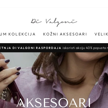
UM KOLEKCIJA
KOŽNI AKSESOARI
VELI
BESPLATNA DOSTAVA ZA SVE P
Pauziraj
slideshow
AKSESOARI