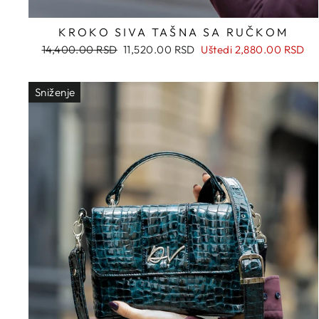
KROKO SIVA TAŠNA SA RUČKOM
Regularna
Snižena
14,400.00 RSD
11,520.00 RSD
Uštedi
2,880.00 RSD
cena
cena
Sniženje