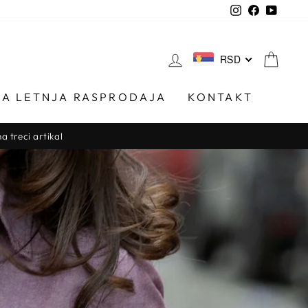
Instagram
Facebook
YouTu
PRIJAVI SE
CAR
RSD
KA LETNJA RASPRODAJA
KONTAKT
ORUDŽBINE PREKO 6.000 RSD!