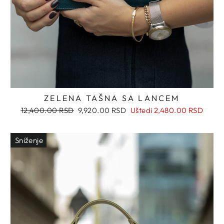
ZELENA TAŠNA SA LANCEM
Regularna
Snižena
12,400.00 RSD
9,920.00 RSD
Uštedi
2,480.00 RSD
cena
cena
Sniženje