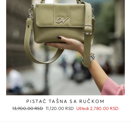
PISTAĆ TAŠNA SA RUČKOM
Regularna
Snižena
13,900.00 RSD
11,120.00 RSD
Uštedi
2,780.00 RSD
cena
cena