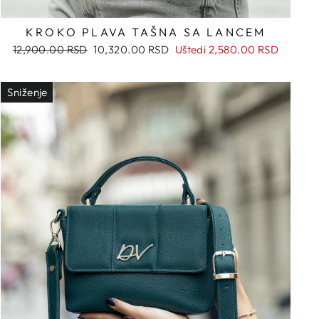
KROKO PLAVA TAŠNA SA LANCEM
Regularna
Snižena
12,900.00 RSD
10,320.00 RSD
Uštedi
2,580.00 RSD
cena
cena
Sniženje