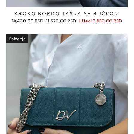
KROKO BORDO TAŠNA SA RUČKOM
Regularna
Snižena
14,400.00 RSD
11,520.00 RSD
Uštedi
2,880.00 RSD
cena
cena
Sniženje