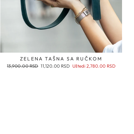
ZELENA TAŠNA SA RUČKOM
Regularna
Snižena
13,900.00 RSD
11,120.00 RSD
Uštedi
2,780.00 RSD
cena
cena