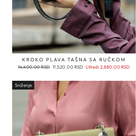
KROKO PLAVA TAŠNA SA RUČKOM
Regularna
Snižena
14,400.00 RSD
11,520.00 RSD
Uštedi
2,880.00 RSD
cena
cena
Sniženje