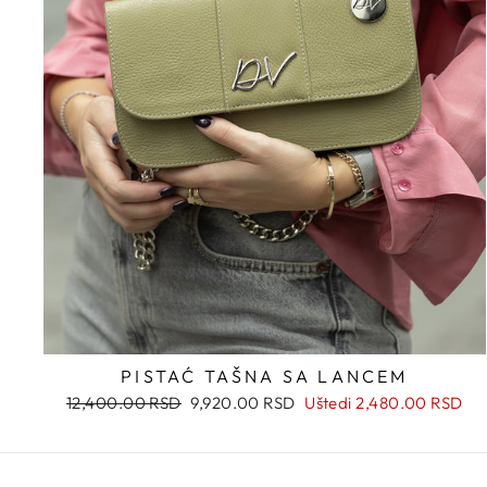
PISTAĆ TAŠNA SA LANCEM
Regularna
Snižena
12,400.00 RSD
9,920.00 RSD
Uštedi
2,480.00 RSD
cena
cena