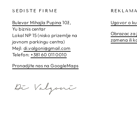
SEDIŠTE FIRME
REKLAMA
Bulevar Mihajla Pupina
10ž,
Ugovor o ku
Yu biznis centar
Obrazac za 
Lokal NP 15 (nisko prizemlje na
zamena ili k
javnom parkingu centra)
Mejl:
di.valgoni@gmail.com
Telefon:
+381 60 011 0010
Pronadjite nas na GoogleMaps