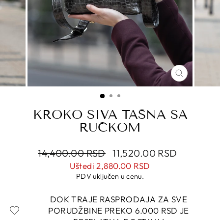
CLOSE
(ESC)
KROKO SIVA TAŠNA SA
RUČKOM
Regularna
Snižena
14,400.00 RSD
11,520.00 RSD
cena
cena
Uštedi
2,880.00 RSD
PDV uključen u cenu.
DOK TRAJE RASPRODAJA ZA SVE
PORUDŽBINE PREKO 6.000 RSD JE