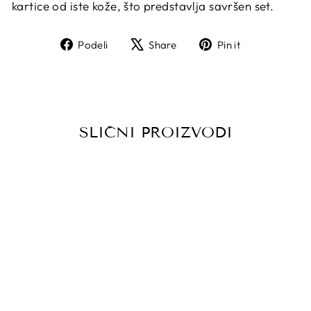
kartice od iste kože, što predstavlja savršen set.
Share
Tweet
Pin
Podeli
Share
Pin it
on
on
on
Facebook
X
Pinterest
SLIČNI PROIZVODI
Sniženje