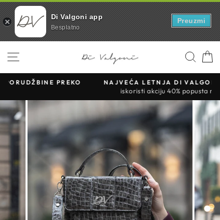
Di Valgoni app
Preuzmi
Besplatno
Skip
NAVIGACIJA SAJTOM
PRE
to
content
KO
NAJVEĆA LETNJA DI VALGONI RASPORDAJA
Pauziraj
iskoristi akciju 40% popusta na treci artikal
slideshow