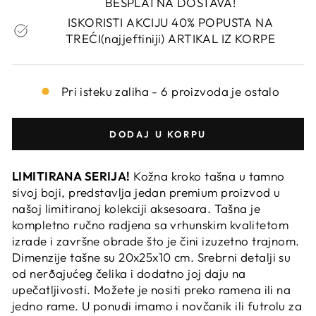
BESPLATNA DOSTAVA!
ISKORISTI AKCIJU 40% POPUSTA NA
TREĆI(najjeftiniji) ARTIKAL IZ KORPE
Pri isteku zaliha - 6 proizvoda je ostalo
DODAJ U KORPU
LIMITIRANA SERIJA!
Kožna kroko tašna u tamno
sivoj boji, predstavlja jedan premium proizvod u
našoj limitiranoj kolekciji aksesoara. Tašna je
kompletno ručno radjena sa vrhunskim kvalitetom
izrade i završne obrade što je čini izuzetno trajnom.
Dimenzije tašne su 20x25x10 cm. Srebrni detalji su
od nerðajućeg čelika i dodatno joj daju na
upečatljivosti. Možete je nositi preko ramena ili na
jedno rame. U ponudi imamo i novčanik ili futrolu za